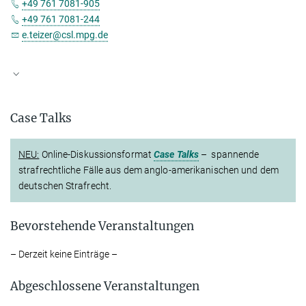
+49 761 7081-905
+49 761 7081-244
e.teizer@csl.mpg.de
Case Talks
NEU:
Online-Diskussionsformat
Case Talks
– spannende
strafrechtliche Fälle aus dem ang­lo-amerikanischen und dem
deutschen Strafrecht.
Bevorstehende Veranstaltungen
– Derzeit keine Einträge –
Abgeschlossene Veranstaltungen