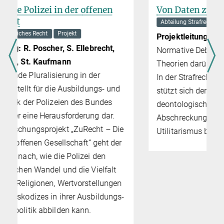
Von Daten zur Theorie in der Ethik
Abteilung Strafrecht
Projekt
Projektleitung: Valerij Zisman
Normative Debatten stützen sich oft auf
Theorien darüber, was richtig und falsch ist.
In der Strafrechtstheorie bei­spiels­wei­se
stützt sich der Retributivismus häu­fig auf
deontologische Theorien, während die
Abschre­ckungs­theo­rie auf dem
e
Utilitarismus beruht.
-