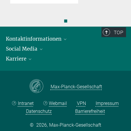
◼
TOP
Kontaktinformationen
Social Media
Öffnungszeiten & Anfahrt
Karriere
Ansprechpersonen
LinkedIn
YouTube
Stellenangebote
Instagram
Max Planck Law
Max-Planck-Gesellschaft
Intranet
Webmail
VPN
Impressum
Datenschutz
Barrierefreiheit
©
2026, Max-Planck-Gesellschaft