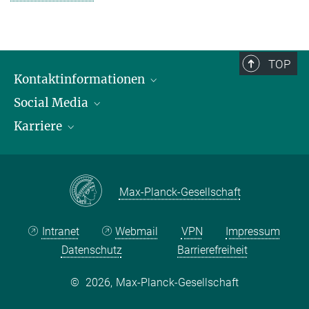
TOP
Kontaktinformationen
Social Media
Öffnungszeiten & Anfahrt
Karriere
Ansprechpersonen
LinkedIn
YouTube
Stellenangebote
Instagram
Max Planck Law
Max-Planck-Gesellschaft
Intranet
Webmail
VPN
Impressum
Datenschutz
Barrierefreiheit
©
2026, Max-Planck-Gesellschaft