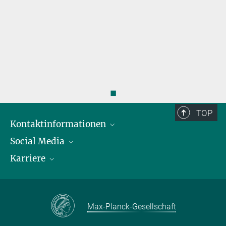
◼
TOP
Kontaktinformationen
Social Media
Öffnungszeiten & Anfahrt
Karriere
Ansprechpersonen
LinkedIn
YouTube
Stellenangebote
Instagram
Max Planck Law
Max-Planck-Gesellschaft