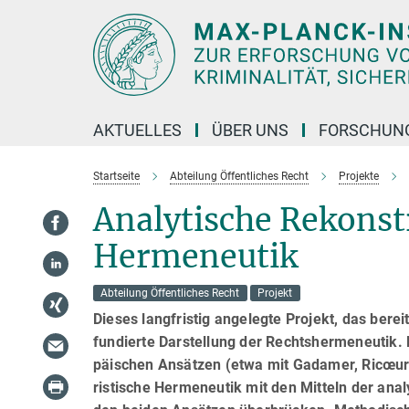
Hauptinhalt
AKTUELLES
ÜBER UNS
FORSCHUN
Startseite
Abteilung Öffentliches Recht
Projekte
Analytische Rekonstr
Hermeneutik
Abteilung Öffentliches Recht
Projekt
Dieses langfristig angelegte Projekt, das bere
fundierte Darstellung der Rechtshermeneutik. 
pä­i­schen An­sät­zen (etwa mit Gadamer, Ricœu
ristische Hermeneutik mit den Mitteln der ana