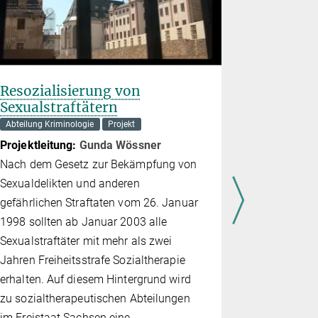
Projektlei
Ziviler Ung
zentrales T
o­rie. In d
Resozialisierung von
Problem da
Sexualstraftätern
– obwohl e
Abteilung Kriminologie
Projekt
Rechts berü
Projektleitung:
Gunda Wössner
(wieder) rel
Nach dem Gesetz zur Bekämpfung von
Sexualdelikten und anderen
gefährlichen Straftaten vom 26. Januar
1998 sollten ab Januar 2003 alle
Sexualstraftäter mit mehr als zwei
Jahren Freiheitsstrafe Sozialtherapie
erhalten. Auf diesem Hintergrund wird
zu sozialtherapeutischen Abteilungen
im Freistaat Sachsen eine