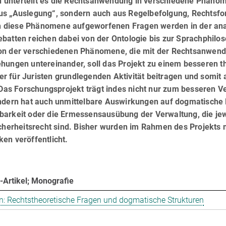
 unterteilt es die Rechtsanwendung in verschiedene Phäno
s „Auslegung“, sondern auch aus Regelbefolgung, Rechts­fort
 diese Phänomene aufgeworfenen Fragen werden in der analy
batten reichen dabei von der Ontologie bis zur Sprachphilo
ion der verschiedenen Phänomene, die mit der Rechtsanwen
ungen untereinander, soll das Projekt zu einem besseren the­
r für Juristen grundlegenden Aktivität beitragen und somit 
 Das Forschungsprojekt trägt indes nicht nur zum besseren V
sondern hat auch unmittelbare Auswirkungen auf dogmatische
barkeit oder die Ermessensausübung der Verwaltung, die jew
icherheitsrecht sind. Bisher wurden im Rahmen des Projekts
en veröffentlicht.
-Artikel; Monografie
n: Rechtstheoretische Fragen und dogmatische Strukturen