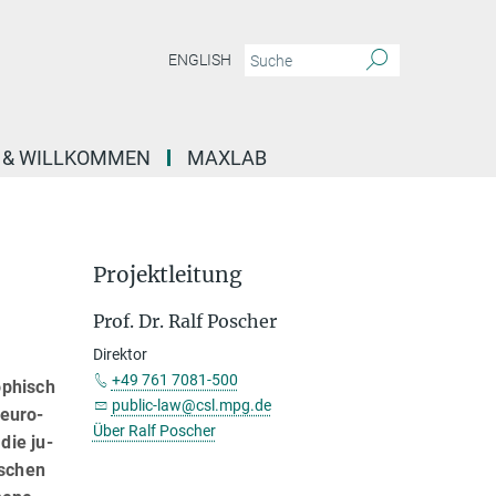
ENGLISH
E & WILLKOMMEN
MAXLAB
Projektleitung
Prof. Dr. Ralf Poscher
Direktor
+49 761 7081-500
ophisch
public-law@csl.mpg.de
­euro­
Über Ralf Poscher
die ju­
ischen