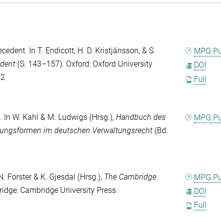
ecedent. In
T. Endicott
,
‎H. D. Kristjánsson
, &
S.
MPG.P
edent
(S. 143–157). Oxford: Oxford University
DOI
12
Full
. In
W. Kahl
&
M. Ludwigs
(Hrsg.),
Handbuch des
MPG.P
lungsformen im deutschen Verwaltungsrecht
(Bd.
N. Forster
&
K. Gjesdal
(Hrsg.),
The Cambridge
MPG.P
idge: Cambridge University Press.
DOI
Full