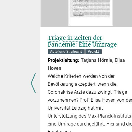
 zugrunde,
ahrdogmatik
Be­wer­tung,
 sich nicht
Triage in Zeiten der
allein aus
Pandemie: Eine Umfrage
Abteilung Strafrecht
Projekt
in Relation
Projektleitung:
Tatjana Hörnle, Elisa
e ergeben,
Hoven
d­nung
Welche Kriterien werden von der
Bevölkerung akzeptiert, wenn die
liche
Coronakrise Ärzte dazu zwingt, Triage
vor­zuneh­men? Prof. Elisa Hoven von de
Universität Leipzig hat mit
Unterstützung des Max-Planck-Instituts
eine Umfrage durchgeführt. Hier sind di
Ergebnisse.