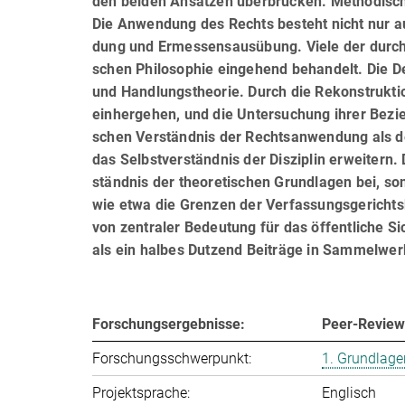
den beiden Ansätzen überbrücken. Methodisch
Die Anwendung des Rechts besteht nicht nur au
dung und Ermessensausübung. Viele der durch
schen Philosophie eingehend behandelt. Die De
und Handlungstheorie. Durch die Rekonstrukt
einhergehen, und die Untersuchung ihrer Bezieh
schen Verständnis der Rechtsanwendung als de
das Selbstverständnis der Disziplin erweitern.
ständ­nis der theoretischen Grundlagen bei, 
wie etwa die Grenzen der Verfassungsgerichts
von zentraler Bedeutung für das öffentliche S
als ein halbes Dutzend Beiträge in Sammelwerk
Forschungsergebnisse:
Peer-Review
Forschungsschwerpunkt:
1. Grundlage
Projektsprache:
Englisch