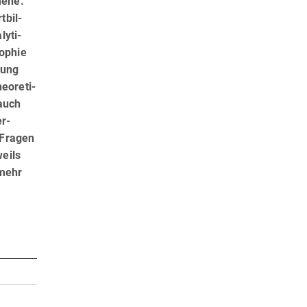
mene.
­bil­
­ti­
sophie
dung
o­re­ti­
auch
er­
 Fragen
eils
 mehr