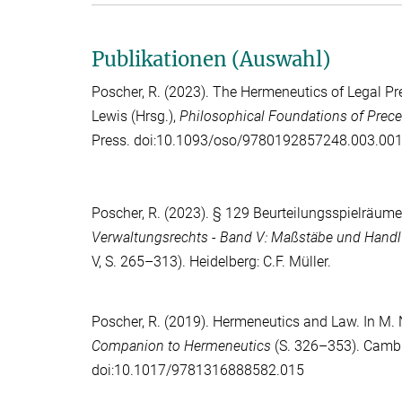
Publikationen (Auswahl)
Poscher, R.
(2023). The Hermeneutics of Legal Pr
Lewis
(Hrsg.),
Philosophical Foundations of Prec
Press. doi:10.1093/oso/9780192857248.003.00
Poscher, R.
(2023). § 129 Beurteilungsspielräume
Verwaltungsrechts - Band V: Maßstäbe und Hand
V, S. 265–313). Heidelberg: C.F. Müller.
Poscher, R.
(2019). Hermeneutics and Law. In
M. 
Companion to Hermeneutics
(S. 326–353). Cambr
doi:10.1017/9781316888582.015