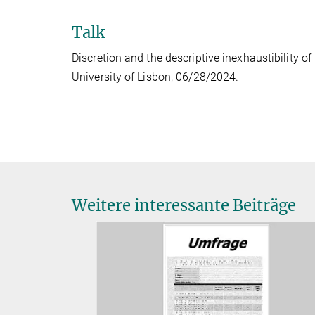
Talk
Discretion and the descriptive inexhaustibility of
University of Lisbon, 06/28/2024.
Weitere interessante Beiträge
isiko‘ im
srecht
ekt
fels