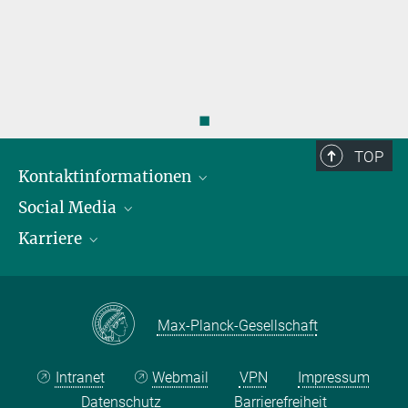
◼
TOP
Kontaktinformationen
Social Media
Öffnungszeiten & Anfahrt
Karriere
Ansprechpersonen
LinkedIn
YouTube
Stellenangebote
Instagram
Max Planck Law
Max-Planck-Gesellschaft
Intranet
Webmail
VPN
Impressum
Datenschutz
Barrierefreiheit