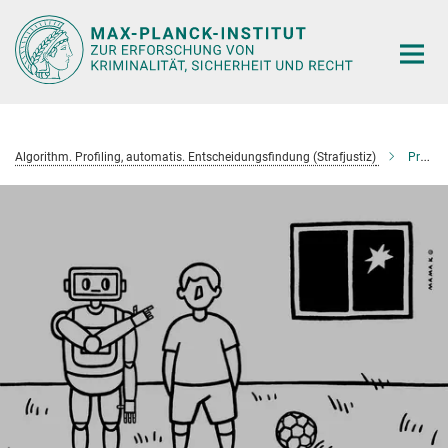
Hauptinhalt
Algorithm. Profiling, automatis. Ent­schei­dungs­findung (Strafjustiz)
Projekte