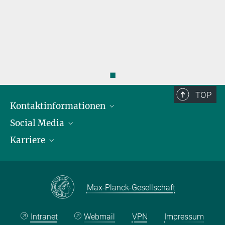
◼
TOP
Kontaktinformationen
Social Media
Öffnungszeiten & Anfahrt
Karriere
Ansprechpersonen
LinkedIn
YouTube
Stellenangebote
Instagram
Max Planck Law
Max-Planck-Gesellschaft
Intranet
Webmail
VPN
Impressum