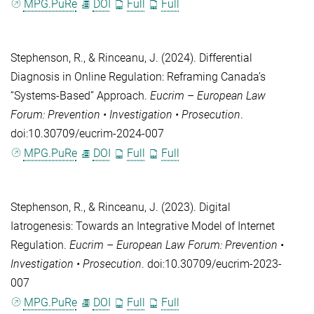
MPG.PuRe
DOI
Full
Full
Stephenson, R.
, &
Rinceanu, J.
(2024). Differential
Diagnosis in Online Regulation: Reframing Canada’s
“Systems-Based” Approach.
Eucrim – European Law
Forum: Prevention • Investigation • Prosecution
.
doi:10.30709/eucrim-2024-007
MPG.PuRe
DOI
Full
Full
Stephenson, R.
, &
Rinceanu, J.
(2023). Digital
Iatrogenesis: Towards an Integrative Model of Internet
Regulation.
Eucrim – European Law Forum: Prevention •
Investigation • Prosecution
. doi:10.30709/eucrim-2023-
007
MPG.PuRe
DOI
Full
Full