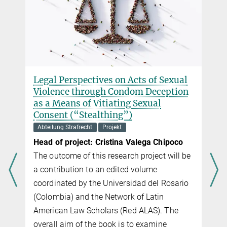
erspectives on Acts of Sexual
Subjektive Zur
ce through Condom Deception
Alltagsattributi
ans of Vitiating Sexual
lich­keit, Straf
 (“Stealthing”)
be­dürf­tigkeit 
Verhalten
Strafrecht
Projekt
Projekt
project: Cristina Valega Chipoco
Projektleitung: Ph
me of this research project will be
Markus Kneer, Lev
ution to an edited volume
Sowohl die rechtli
ted by the Universidad del Rosario
alltägliche Veran
a) and the Network of Latin
beruhen auf einer r
 Law Scholars (Red ALAS). The
Psychologie, die 
im of the book is to examine