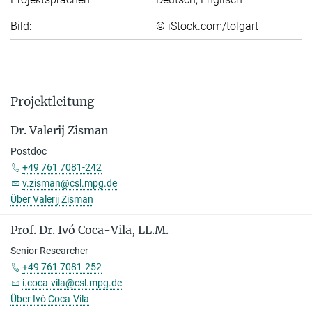
Bild:
© iStock.com/tolgart
Projektleitung
Dr. Valerij Zisman
Postdoc
+49 761 7081-242
v.zisman@csl.mpg.de
Über Valerij Zisman
Prof. Dr. Ivó Co­ca-Vi­la, LL.M.
Senior Researcher
+49 761 7081-252
i.coca-vila@csl.mpg.de
Über Ivó Co­ca-Vi­la