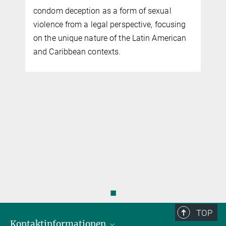
ein durch epistemi
eception as a form of sexual
Zustände verursac
from a legal perspective, focusing
interpretiert. Die 
nique nature of the Latin American
rechtlichen wie al
bbean contexts.
Verantwortung ent
Kombinationen ver
Zustände (wie Wiss
praktisch sicher, w
möglich, Nichtwiss
Zustände (wie Wün
Inkaufnahmen, Glei
◼
TOP
Kontaktinformationen