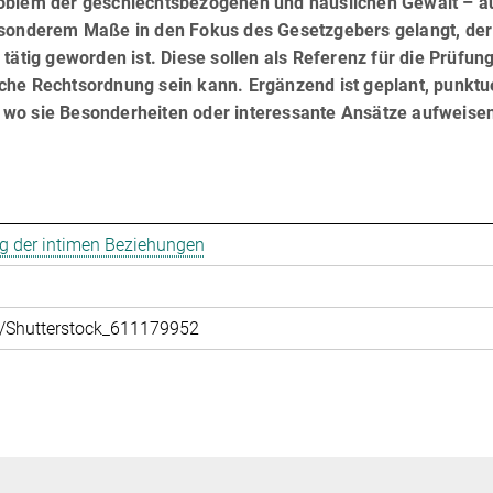
roblem der geschlechtsbezogenen und häuslichen Gewalt – a
esonde­rem Maße in den Fokus des Gesetzgebers gelangt, der
tätig geworden ist. Diese sollen als Referenz für die Prüfung
tsche Rechtsordnung sein kann. Ergänzend ist geplant, punktue
 wo sie Besonderheiten oder interessante Ansätze aufweise
ung der intimen Beziehungen
l/Shutterstock_611179952