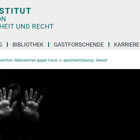
G
BIBLIOTHEK
GASTFORSCHENDE
KARRIER
nvention: Maßnahmen gegen häusl. u. geschlechtsbezog. Gewalt