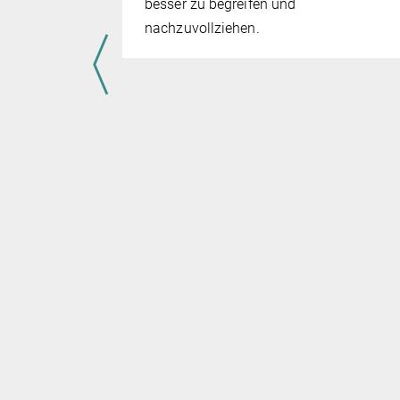
besser zu begreifen und
Hate Speech
nachzuvollziehen.
Belästigung,
ro­pa­gan­
u einem
aftlichen
h
 Anstieg
a-Pandemie
 angeheizt