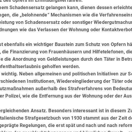
 des Opfers im Ermittlungsverfahren.
ichem Schadensersatz gelangen kann, dienen dessen erleichte
ngen, die „belohnende“ Mechanismen wie die Verfahrenseins
eistung von Schadensersatz oder sonstiger Wiedergutmachu
nungen wie das Verlassen der Wohnung oder Kontaktverbo
st ebenfalls ein wichtiger Baustein zum Schutz von Opfern häu
die Finanzierung von Frauenhäusern und Hilfetelefonen, die
owie die Anordnung von Geldleistungen durch den Täter in Betr
ufenthaltserlaubnis geholfen werden.
 wichtig. Neben allgemeinen und politischen Initiativen zur Se
erschiedenen Institutionen, Wiedereingliederung der Täter od
Schutzmaßnahmen außerhalb des Strafverfahrens von Bedeutu
 der Polizei, wie die Entfernung aus der Wohnung oder der Au
ergleichenden Ansatz. Besonders interessant ist in diesem 
italienische Strafgesetzbuch von 1930 stammt aus der Zeit d
 geprägte Regelungen, die erst spät und nach und nach refor