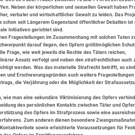
riffen. Neben der körperlichen und sexuellen Gewalt haben F
r, verbaler und wirtschaftlicher Gewalt zu leiden. Das Proj
s schon seit Längerem Gegenstand öffentlicher Debatten ist
e Initiativen gerichtet sind.
lichen Fragestellungen im Zusammenhang mit solchen Taten z
 Schwerpunkt darauf liegen, den Opfern größtmöglichen Schut
ie Frage, wie weit jeweils die Rechte des Täters reichen,
plinärer Ansatz verfolgt und neben den strafrechtlichen auch z
htigt werden. Was das materielle Strafrecht betrifft, so sin
nden und Erschwerungsgründen auch weitere Fragestellungen
antrags, die Verjährung oder die Möglichkeit der Strafaussetz
, wie man eine sekundäre Viktimisierung des Opfers verhin
eidung des persönlichen Kontakts zwischen Täter und Opfer
terstützung des Opfers im Strafprozess sowie eine ausreich
Verfahrens. Zum anderen dienen besondere Zwangsmaßnah
 Kontaktverbote sowie erleichterte Voraussetzungen für Fe