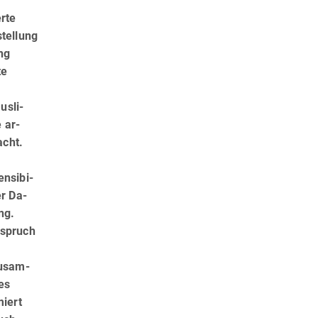
rte
tellung
ng
te
s­li­
 ar­
acht.
nsi­bi­
er Da­
ng.
sspruch
Zusam­
es
miert