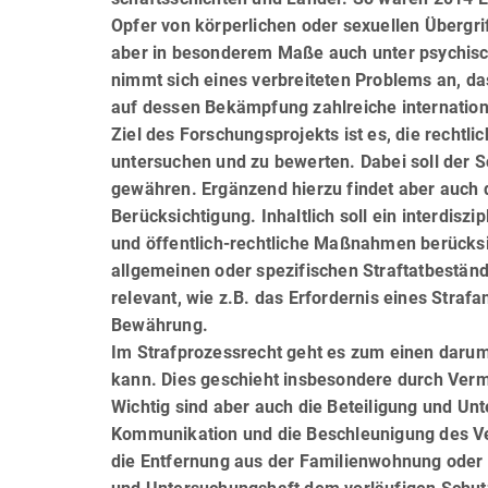
Opfer von körper­li­chen oder sexuel­len Überg
aber in besonderem Maße auch unter psychische
nimmt sich eines verbreiteten Problems an, da
auf dessen Bekämpfung zahlreiche international
Ziel des Forschungsprojekts ist es, die recht
unter­su­chen und zu bewerten. Dabei soll der
gewäh­ren. Ergänzend hierzu findet aber auch d
Berücksichtigung. Inhaltlich soll ein interdiszi
und öffentlich-rechtliche Maßnahmen berücksic
allgemeinen oder spezifischen Straftatbestä
relevant, wie z.B. das Erfordernis eines Straf
Bewährung.
Im Strafprozessrecht geht es zum einen darum
kann. Dies geschieht insbesondere durch Verm
Wichtig sind aber auch die Beteiligung und Un
Kommunikation und die Beschleunigung des 
die Entfernung aus der Familienwohnung oder