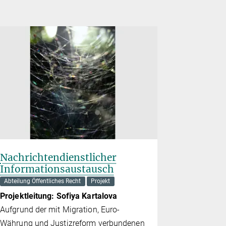
Nachrichtendienstlicher
Über das
Informationsaustausch
von Ver
Vollend
Abteilung Öffentliches Recht
Projekt
Abteilung Str
Projektleitung:
So­fi­ya Kar­ta­lo­va
Projektleit
Aufgrund der mit Migration, Euro-
Während ein
Währung und Justizreform verbundenen