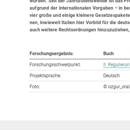
wurden. Seit der Jahrtausendwende ist das P
aufgrund der internationalen Vorgaben – in b
vier große und einige kleinere Gesetzespakete 
nen, inwieweit Italien hier Vorbild für die deu
auch weitere Rechtsordnungen hinzuzuziehen,
Forschungsergebnis:
Buch
Forschungsschwerpunkt:
II. Regulier
Projektsprache:
Deutsch
Foto:
© ozgur_ora