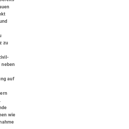
rauen
ekt
 und
u
z zu
ivil-
d neben
ung auf
dern
.
ende
men wie
stnahme