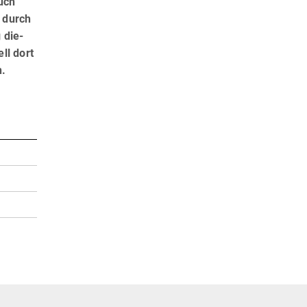
uch
 durch
 die­
ll dort
n.