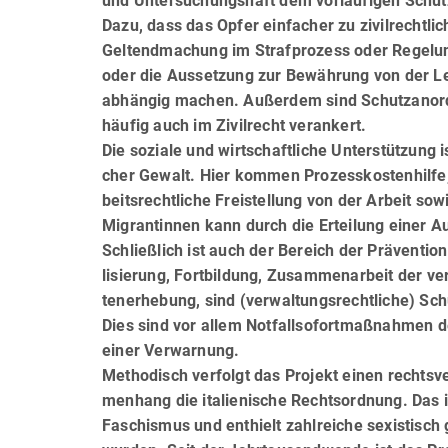
und Untersuchungshaft dem vorläufigen Schutz
Dazu, dass das Opfer einfacher zu zivilrechtl
Geltendma­chung im Strafprozess oder Regelu
oder die Aussetzung zur Bewährung von der L
abhängig machen. Außerdem sind Schutzanord
häufig auch im Zivilrecht verankert.
Die soziale und wirtschaftliche Unterstützung i
cher Gewalt. Hier kommen Prozesskostenhilfe, 
beits­rechtliche Freistellung von der Arbeit s
Migrantinnen kann durch die Erteilung einer A
Schließlich ist auch der Bereich der Prävention
li­sie­rung, Fortbildung, Zusammenarbeit der v
ten­erhebung, sind (verwaltungsrechtliche) 
Dies sind vor allem Notfallsofort­maß­nah­men
einer Verwarnung.
Methodisch verfolgt das Projekt einen rechtsv
men­hang die italienische Rechtsordnung. Das 
Faschismus und enthielt zahlreiche sexistisch