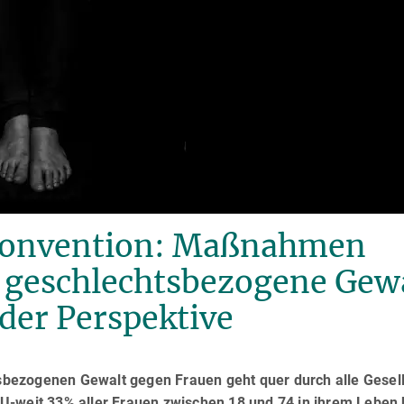
-Konvention: Maßnahmen
 geschlechts­bezo­gene Gew
der Perspektive
be­zoge­nen Gewalt gegen Frauen geht quer durch alle Gesell
U-weit 33% aller Frauen zwischen 18 und 74 in ihrem Leben 