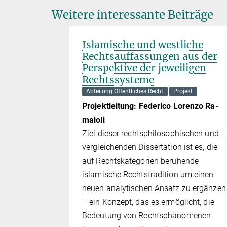
Weitere interessante Beiträge
Islamische und westliche
Rechtsauffassungen aus der
Perspektive der jeweiligen
Rechtssysteme
Abteilung Öffentliches Recht
Projekt
Projektleitung:
Fe­de­ri­co Lo­ren­zo Ra­
maio­li
Ziel dieser rechtsphilosophischen und -
vergleichenden Dissertation ist es, die
nrechte
auf Rechtskategorien beruhende
islamische Rechtstradition um einen
ceanu
neuen analytischen Ansatz zu ergänzen
n Europa und
– ein Konzept, das es ermöglicht, die
s­for­de­
Bedeutung von Rechtsphänomenen
us­brei­tung