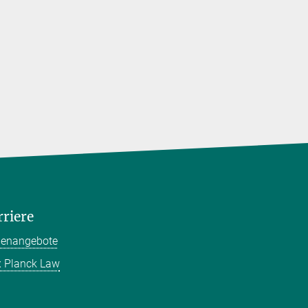
angesproc
rriere
llenangebote
 Planck Law