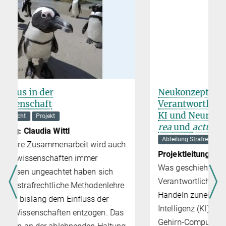
Neukonzeption der strafrechtlichen
Verant­wort­lich­keit: der Einfluss von
KI und Neuro­techno­logien auf
mens
rea
und
actus reus
Abteilung Strafrecht
Projekt
h
Projektleitung: Qin (Sky) Ma
Was geschieht mit der strafrechtlichen
Verantwortlichkeit, wenn menschliches
Handeln zunehmend durch Künstliche
Intelligenz (KI) und Neurotechnologien wie
Gehirn-Computer-Schnittstellen (Brain-