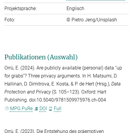
Projektsprache:
Englisch
Foto:
© Pietro Jeng/Unsplash
Publikationen (Auswahl)
Orrù, E.
(2024). Are publicly available (personal) data “up
for grabs”? Three privacy arguments. In
H. Matsumi
,
D.
Hallinan
,
D. Dimitrova
,
E. Kosta
, &
P. de Hert
(Hrsg.),
Data
Protection and Privacy
(S. 105–123). Oxford: Hart
Publishing. doi:10.5040/9781509975976.ch-004
MPG.PuRe
DOI
Full
Orrù, E.
(2023). Die Entstehung des präemptiven