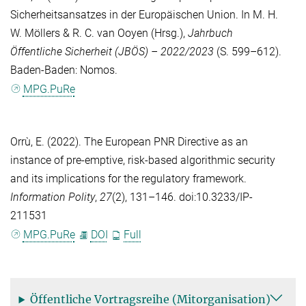
Sicherheitsansatzes in der Europäischen Union. In
M. H.
W. Möllers
&
R. C. van Ooyen
(Hrsg.),
Jahrbuch
Öffentliche Sicherheit (JBÖS) – 2022/2023
(S. 599–612).
Baden-Baden: Nomos.
MPG.PuRe
Orrù, E.
(2022). The European PNR Directive as an
instance of pre-emptive, risk-based algorithmic security
and its implications for the regulatory framework.
Information Polity
,
27
(2), 131–146. doi:10.3233/IP-
211531
MPG.PuRe
DOI
Full
Öffentliche Vortragsreihe (Mitorganisation)