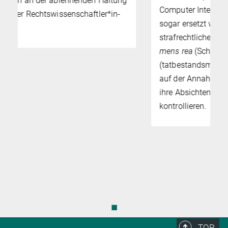
g
Computer Interfaces, BCIs) vermittelt oder
sogar ersetzt wird? Traditionelle
strafrechtliche Kategorien – insbesondere
mens rea
(Schuldform) und
actus reus
(tatbestandsmäßige Handlung) – beruhen
auf der Annahme, dass Menschen sowohl
ihre Absichten als auch ihre Handlungen
kontrollieren.
◼
TOP