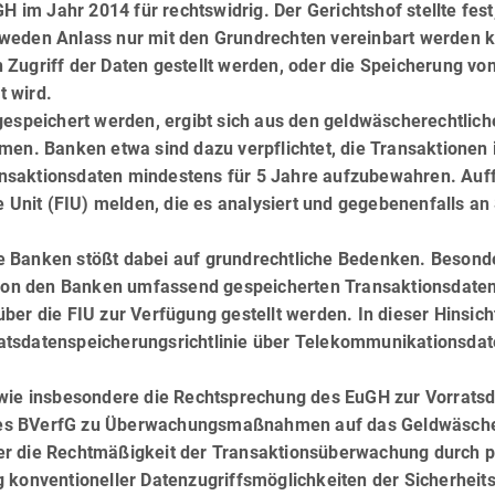
m Jahr 2014 für rechtswidrig. Der Gerichtshof stellte fest
dweden Anlass nur mit den Grundrechten vereinbart werden 
Zugriff der Daten gestellt werden, oder die Speicherung von
t wird.
gespeichert werden, ergibt sich aus den geldwäscherechtlich
men. Banken etwa sind dazu verpflichtet, die Transaktionen 
nsaktionsdaten mindestens für 5 Jahre aufzubewahren. Auff
e Unit (FIU) melden, die es analysiert und gegebenenfalls an
e Banken stößt dabei auf grundrechtliche Bedenken. Besond
ie von den Banken umfassend gespeicherten Transaktionsdate
über die FIU zur Verfügung gestellt werden. In dieser Hinsic
ratsdatenspeicherungsrichtlinie über Telekommunikationsda
 wie insbesondere die Rechtsprechung des EuGH zur Vorrats­
 des BVerfG zu Überwachungsmaßnahmen auf das Geldwäsch
er die Rechtmäßigkeit der Transaktionsüberwachung durch p
 konventioneller Datenzugriffsmöglichkeiten der Sicher­heits