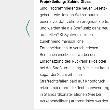
Projektleitung: Sabine Gless
h in der
Sind Programmierer die neuen Ge­setz­
den letzten
geber – wie Joseph Weizenbaum
ng
bereits vor Jahr­zehn­ten prognostizierte,
ional“
und werden sie die Strafjustiz ganz neu
m
auf­stel­len? KI-Systeme dürften
gung, dass
zunehmend menschliche
nsprüche
Entscheidungen in ver­schie­denen
seren
Bereichen ersetzen, etwa bei der
kten Werten
Einschätzung des Rückfallrisikos oder
end für
bei der Strafzumessung. Vielleicht kann
ards ist
sogar der Sachverhalt in
ngen
Strafrechtsfällen bald auf Knopfdruck
uppen.
rekonstruiert und die Rechts­anwen­dung
dards
in Standardkonstellationen (wie bei
h auf
Verkehrsdelikten) automatisiert werden.
n werden