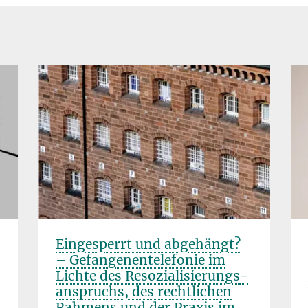
Eingesperrt und abgehängt?
– Gefan­ge­n­en­telefo­nie im
Lich­te des Reso­zia­li­sie­rungs­
anspruchs, des rechtlichen
Rah­mens und der Praxis im