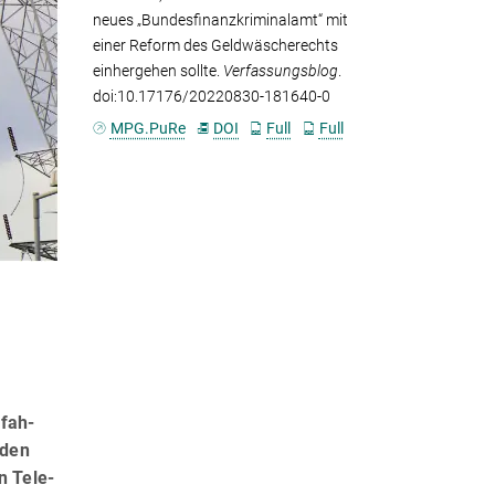
neues „Bundesfinanzkriminalamt“ mit
einer Reform des Geldwäscherechts
einhergehen sollte.
Verfassungsblog
.
doi:10.17176/20220830-181640-0
MPG.PuRe
DOI
Full
Full
rfah­
 den
n Tele­