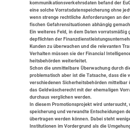
kommunikationsverkehrsdaten befand der EuGH i
eine solche Vorratsdatenspeicherung ohne je
wenn strenge rechtliche Anforderungen an den 
fi­schen Gefahrensituationen abhängig gemach
Ein weiteres Feld, in dem Daten vorratsmäßig 
de­pflichten der Finanzdienstleistungsunterneh
Kunden zu überwachen und die relevanten Tra
Verhalten müssen sie der Financial Intelligenc
heits­behör­den weiterleitet.
Schon die unmittelbare Überwachung durch di
pro­ble­matisch aber ist die Tatsache, dass d
verschie­de­nen Sicherheitsbehörden mittelbar 
das Geld­wäscherecht mit der ehemaligen Vor
durchaus verglichen werden.
In diesem Promotionsprojekt wird untersucht,
spei­che­rung und verwandte Entscheidungen
übertragen werden können. Dabei steht wenig
Institutionen im Vordergrund als die Umgehung