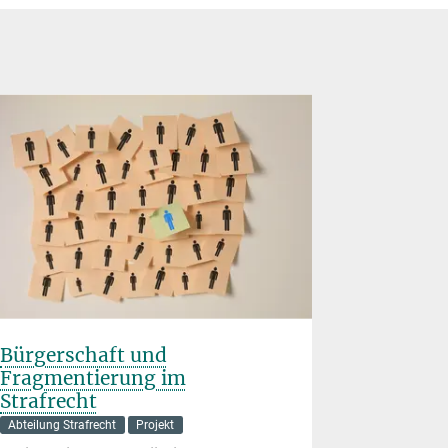
Bürgerschaft und
360º Vir
Fragmentierung im
Abteilung Kr
Strafrecht
Projektlei
Abteilung Strafrecht
Projekt
Das Forsc