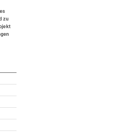
des
d zu
ojekt
ngen