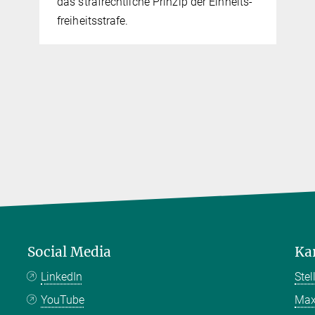
das strafrechtliche Prinzip der Einheits­
frei­heits­strafe.
Social Media
Ka
LinkedIn
Ste
YouTube
Max