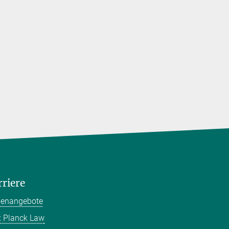
rriere
llenangebote
 Planck Law