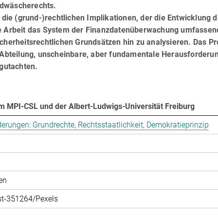
ldwäscherechts.
ie (grund-)rechtlichen Implikationen, der die Entwicklung 
ese Arbeit das System der Finanzdatenüberwachung umfassen
icherheitsrechtlichen Grundsätzen hin zu analysieren. Das Pr
er Abteilung, unscheinbare, aber fundamentale Herausforderu
egutachten.
m MPI-CSL und der Albert-Ludwigs-Universität Freiburg
derungen: Grundrechte, Rechtsstaatlichkeit, Demokratieprinzip
en
st-351264/Pexels