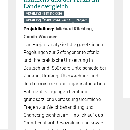
Ländervergleich
Abteilung Kriminologie
Abteilung Öffentliches Recht
Projekt
Projektleitung:
Michael Kilchling,
Gunda Wössner
Das Projekt analysiert die gesetzlichen
Regelungen zur Gefan­gen­en­telefonie
und ihre prak­ti­sche Umsetzung in
Deutschland. Spürbare Unterschiede bei
Zugang, Umfang, Überwachung und
den technischen und organisa­to­ri­schen
Rahmen­bedin­gun­gen berühren
grundsätzliche verfassungsrechtliche
Fragen zur Gleich­behand­lung und
Chancengleichheit im Hinblick auf das
Grundrecht auf Resozialisierung sowie