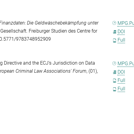
inanzdaten: Die Geldwäschebekämpfung unter
MPG.P
Gesellschaft. Freiburger Studien des Centre for
DOI
i:10.5771/9783748952909
Full
 Directive and the ECJ’s Jurisdiction on Data
MPG.P
uropean Criminal Law Associations' Forum
, (01),
DOI
Full
Full