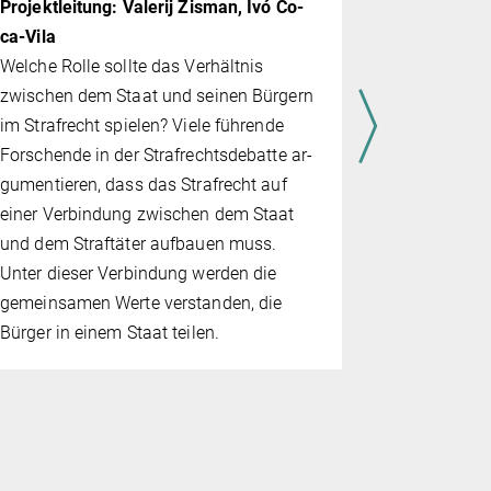
Projektleitung: Valerij Zisman,
Ivó Co­
Virtual Sc
ca-Vi­la
Ziel gesetz
Welche Rolle sollte das Verhältnis
kömm­li­che
zwischen dem Staat und seinen Bürgern
(oder „Vign
im Strafrecht spielen? Viele führende
beseitigen
Forschende in der Strafrechtsdebatte ar­
basiert auf
gu­men­tieren, dass das Strafrecht auf
üblicherwei
einer Verbindung zwischen dem Staat
Szenarien k
und dem Straftäter aufbauen muss.
und die­se 
Unter dieser Verbindung werden die
emotionalen
gemeinsamen Werte verstanden, die
der realen 
Bürger in einem Staat teilen.
der Regel 
veränderter