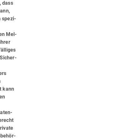
, dass
kann,
 spezi­
en Mel­
ihrer
älliges
 Sicher­
ers
n
ht kann
ten
daten­
erecht
rivate
­behör­