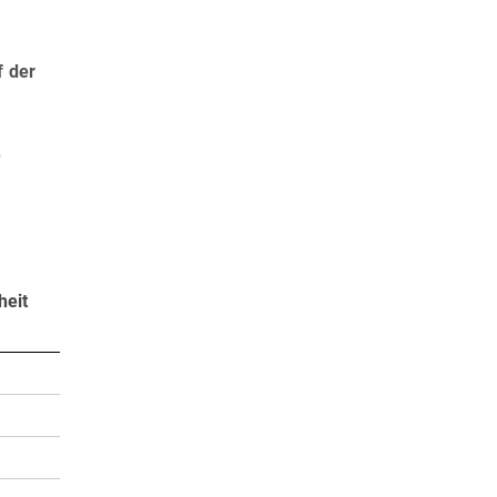
f der
e
m
heit