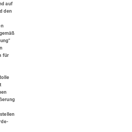
nd auf
d den
en
n gemäß
rung“
en
 für
Rolle
t
nen
ußerung
stellen
­de­