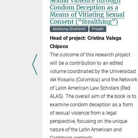
nd
Sexual Violence through
Condom Deception as a
Means of Vitiating Sexual
Consent (“Stealthing”)
xander
Abteilung Strafrecht
Projekt
Head of project: Cristina Valega
er
Chipoco
er
The outcome of this research project
will be a contribution to an edited
volume coordinated by the Universidad
 das Ver­
del Rosario (Colombia) and the Network
echts und
of Latin American Law Scholars (Red
her Ver­
ALAS). The overall aim of the book is to
 zu sein
examine condom deception as a form
andlungen
of sexual violence from a legal
perspective, focusing on the unique
n – sei es
nature of the Latin American and
utionen
Caribbean contexts.