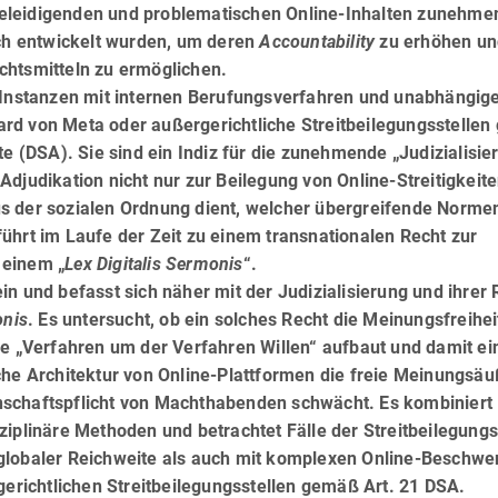
leidigenden und proble­ma­ti­schen Online-Inhalten zunehme
ich entwickelt wurden, um deren
Accountability
zu erhöhen un
chtsmitteln zu ermöglichen.
e Instanzen mit internen Berufungsverfahren und unabhängig
d von Meta oder außer­gericht­li­che Streitbeilegungsstelle
te (DSA). Sie sind ein Indiz für die zunehmende „Judizialisie
djudikation nicht nur zur Beilegung von Online-Streitigkeit
s der sozialen Ordnung dient, welcher übergreifende Normen
ührt im Laufe der Zeit zu einem transnationalen Recht zur
 einem „
Lex Digitalis Sermonis
“.
 und befasst sich näher mit der Judizia­li­sie­rung und ihrer 
onis
. Es untersucht, ob ein solches Recht die Meinungsfreihei
e „Ver­fah­ren um der Verfahren Willen“ aufbaut und damit ei
che Architektur von Online-Plattformen die freie Meinungsä
nschaftspflicht von Machthabenden schwächt. Es kombiniert
ziplinäre Methoden und betrachtet Fälle der Streitbeilegungs
globaler Reichweite als auch mit komplexen Online-Beschwer
erichtlichen Streitbeilegungsstellen gemäß Art. 21 DSA.