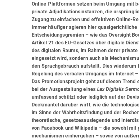
Online-Plattformen setzen beim Umgang mit be
private Adjudikationsinstanzen, die ursprüngl
Zugang zu einfachen und effektiven Online-Re
Immer häufiger agieren hier quasigerichtlich
Entscheidungsgremien – wie das Oversight Boar
Artikel 21 des EU-Gesetzes über digitale Diens
des digitalen Raums, im Rahmen derer private A
eingesetzt wird, sondern auch als Mechanismu
den Sprachgebrauch aufstellt. Dies wiederum f
Regelung des verbalen Umgangs im Internet –
Das Promotionsprojekt geht auf diesen Trend ein
bei der Ausgestaltung eines
Lex Digitalis Serm
umfassend schützt oder lediglich auf der Devis
Deckmantel darüber wirft, wie die technologis
im Sinne der Wahrheitsfindung und der Reche
theoretische, gesetzesauslegende und interdis
von Facebook und Wikipedia – die sowohl mit 
mecha­nis­men einhergehen – sowie von außerg