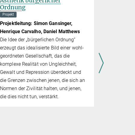
Ästhetik bürgerlicher
Sexualst
Ordnung
Abteilung Str
Projekt
Projektlei
Projektleitung: Simon Gansinger,
Vergewalti
Henrique Carvalho, Daniel Matthews
Übergriffe 
Die Idee der „bürgerlichen Ordnung“
mehr als An
erzeugt das idealisierte Bild einer wohl­
Ehre, sonde
geord­ne­ten Gesellschaft, das die
grund- und
komplexe Realität von Ungleichheit,
geschützten
Gewalt und Re­pres­sion überdeckt und
bestim­mun
die Grenzen zwischen jenen, die sich an
sexuellen 
Normen der Zivilität halten, und jenen,
schützende
die dies nicht tun, verstärkt.
Sexualstraf
strafrecht
Sexualkont
Einwilligung
rum zu stel