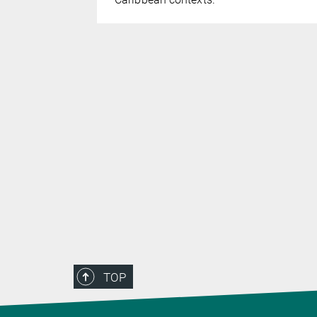
moralischer
tensiv
re
lso wie
h gelebt
tgehend
TOP