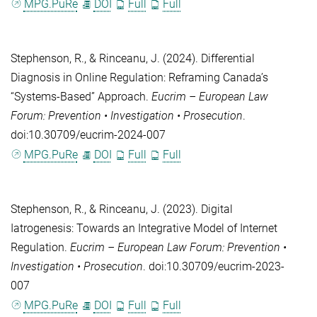
MPG.PuRe
DOI
Full
Full
Stephenson, R.
, &
Rinceanu, J.
(2024). Differential
Diagnosis in Online Regulation: Reframing Canada’s
“Systems-Based” Approach.
Eucrim – European Law
Forum: Prevention • Investigation • Prosecution
.
doi:10.30709/eucrim-2024-007
MPG.PuRe
DOI
Full
Full
Stephenson, R.
, &
Rinceanu, J.
(2023). Digital
Iatrogenesis: Towards an Integrative Model of Internet
Regulation.
Eucrim – European Law Forum: Prevention •
Investigation • Prosecution
. doi:10.30709/eucrim-2023-
007
MPG.PuRe
DOI
Full
Full