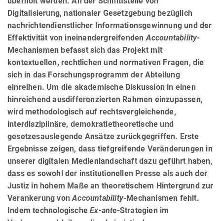
überholt werden. An der Schnittstelle von
Digitalisierung, nationaler Gesetzgebung bezüglich
nachrichtendienstlicher Informationsgewinnung und der
Effektivität von ineinandergreifenden
Accountability
-
Mechanismen befasst sich das Projekt mit
kontextuellen, rechtlichen und normativen Fragen, die
sich in das Forschungsprogramm der Abteilung
einreihen. Um die akademische Diskussion in einen
hinreichend ausdif­feren­zier­ten Rahmen einzupassen,
wird methodologisch auf rechtsverglei­chen­de,
interdisziplinäre, demokratietheoretische und
gesetzesauslegende Ansätze zurückgegriffen. Erste
Ergebnisse zeigen, dass tiefgreifende Veränderungen in
unserer digitalen Medienlandschaft dazu geführt haben,
dass es sowohl der institutionellen Presse als auch der
Justiz in hohem Maße an theoretischem Hintergrund zur
Verankerung von
Accountability
-Mechanismen fehlt.
Indem technologische
Ex-ante
-Strategien im