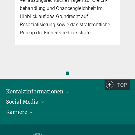
verfassungsrechtliche Fragen zur Gleich­
behand­lung und Chancengleichheit im
Hinblick auf das Grundrecht auf
Resozialisierung sowie das strafrechtliche
Prinzip der Einheits­frei­heits­strafe.
◼
TOP
Kontaktinformationen
Social Media
Öffnungszeiten & Anfahrt
Karriere
Ansprechpersonen
LinkedIn
YouTube
Stellenangebote
Instagram
Max Planck Law