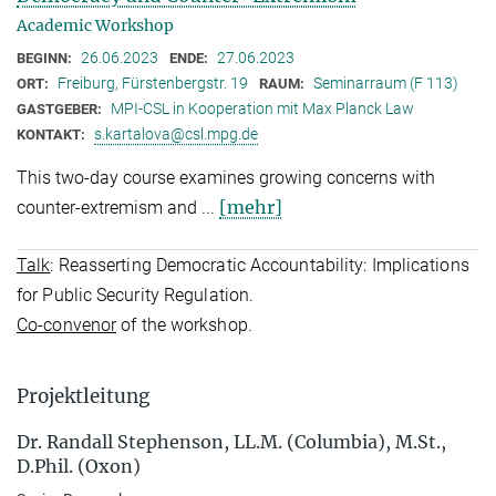
Academic Workshop
26.06.2023
27.06.2023
BEGINN:
ENDE:
Freiburg, Fürstenbergstr. 19
Seminarraum (F 113)
ORT:
RAUM:
MPI-CSL in Kooperation mit Max Planck Law
GASTGEBER:
s.kartalova@csl.mpg.de
KONTAKT:
This two-day course examines growing concerns with
[mehr]
counter-extremism and ...
Talk
: Reasserting Democratic Accountability: Implications
for Public Security Regulation.
Co-convenor
of the workshop.
Projektleitung
Dr. Ran­dall Ste­phen­son, LL.M. (Columbia), M.St.,
D.Phil. (Oxon)