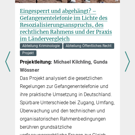
Eingesperrt und abgehängt? –
Gefan­ge­n­en­telefo­nie im Lich­te des
Reso­zia­li­sie­rungs­anspruchs, des
rechtlichen Rah­mens und der Praxis
im Ländervergleich
Abteilung Kriminologie
Abteilung Öffentliches Recht
­
Projekt
Projektleitung:
Michael Kilchling, Gunda
Wössner
Das Projekt analysiert die gesetzlichen
n
Regelungen zur Gefan­gen­en­telefonie und
ihre prak­ti­sche Umsetzung in Deutschland.
Spürbare Unterschiede bei Zugang, Umfang,
Überwachung und den technischen und
organisa­to­ri­schen Rahmen­bedin­gun­gen
berühren grundsätzliche
e