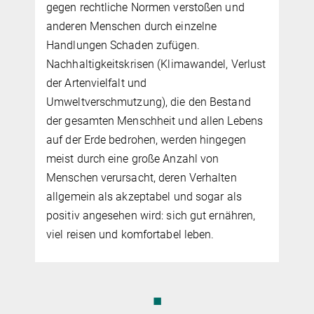
enforcement intervention thresholds, state
nd
responses to terrorism and international
organised crime have expanded police
powers and their technical surveillance
erlust
capabilities to record and evaluate complex
threat scenarios.
and
ebens
en
n
ls
ren,
◼