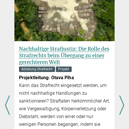
le des
Germany’s ‘Separation Principle’:
ner
Police and Secret Service
Reconnaissance Tasks in a Changing
Security Landscape
Abteilung Öffentliches Recht
Projekt
Head of project: Jakob Mutter
n, um
This project addresses the growing
convergence between modern police work
er Art,
and security intelligence directives. Besides
 oder
softening the ‘iron limits’ of concrete danger
and initial suspicion as vital law
ie