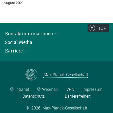
August 2021
TOP
Kontaktinformationen
Social Media
Öffnungszeiten & Anfahrt
Karriere
Ansprechpersonen
LinkedIn
YouTube
Stellenangebote
Instagram
Max Planck Law
Max-Planck-Gesellschaft
Intranet
Webmail
VPN
Impressum
Datenschutz
Barrierefreiheit
©
2026, Max-Planck-Gesellschaft