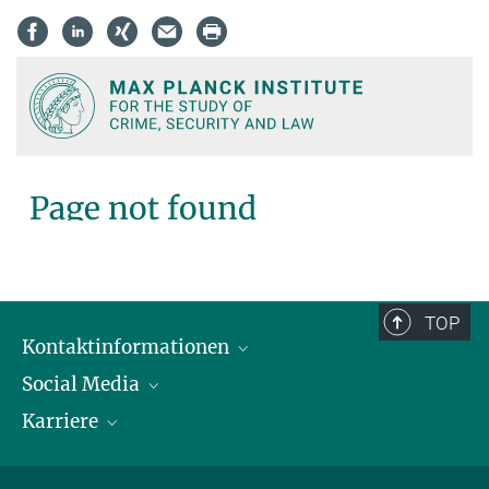
TOP
Kontaktinformationen
Social Media
Öffnungszeiten & Anfahrt
Karriere
Ansprechpersonen
LinkedIn
YouTube
Stellenangebote