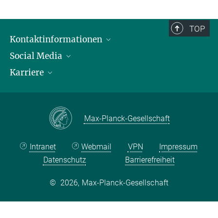
TOP
Kontaktinformationen
Social Media
Öffnungszeiten & Anfahrt
Karriere
Ansprechpersonen
LinkedIn
YouTube
Stellenangebote
Instagram
Max Planck Law
Max-Planck-Gesellschaft
Intranet
Webmail
VPN
Impressum
Datenschutz
Barrierefreiheit
©
2026, Max-Planck-Gesellschaft