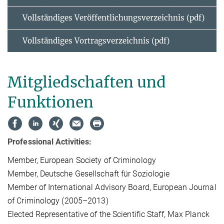
Vollständiges Veröffentli­chungsverzeichnis (pdf)
Vollständiges Vortrags­verzeichnis (pdf)
Mitgliedschaften und
Funktionen
Pro­fes­sio­nal Ac­ti­vi­ties:
Mem­ber, Eu­ro­pean So­cie­ty of Cri­mi­no­lo­gy
Mem­ber, Deut­sche Ge­sell­schaft für So­zio­lo­gie
Mem­ber of In­ter­na­tio­nal Ad­vi­so­ry Board, Eu­ro­pean Jour­nal
of Cri­mi­no­lo­gy (2005–2013)
Elec­ted Re­pre­sen­ta­ti­ve of the Scien­ti­fic Staff, Max Planck