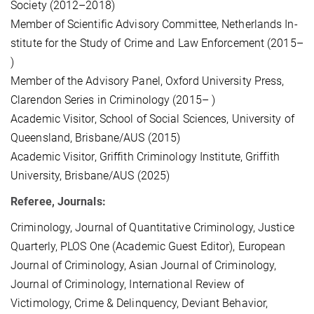
So­cie­ty (2012–2018)
Mem­ber of Scien­ti­fic Ad­vi­so­ry Com­mit­tee, Net­her­lands In­
sti­tu­te for the Stu­dy of Cri­me and Law En­for­ce­ment (2015–
)
Mem­ber of the Ad­vi­so­ry Pa­nel, Ox­ford Uni­ver­si­ty Press,
Cla­ren­don Se­ries in Cri­mi­no­lo­gy (2015– )
Aca­de­mic Vi­si­tor, School of So­ci­al Sciences, Uni­ver­si­ty of
Queens­land, Bris­ba­ne/AUS (2015)
Academic Visitor, Griffith Criminology Institute, Griffith
University, Brisbane/AUS (2025)
Re­fe­ree, Jour­nals:
Criminology, Journal of Quantitative Criminology, Justice
Quarterly, PLOS One (Academic Guest Editor), European
Jour­nal of Criminology, Asian Journal of Criminology,
Journal of Criminology, International Review of
Victimology, Crime & Delinquency, Deviant Behavior,