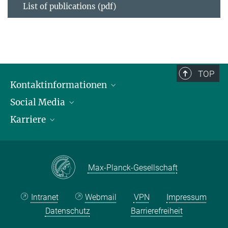
List of publications (pdf)
TOP
Kontaktinformationen
Social Media
Öffnungszeiten & Anfahrt
Karriere
Ansprechpersonen
LinkedIn
YouTube
Stellenangebote
Instagram
Max Planck Law
Max-Planck-Gesellschaft
Intranet
Webmail
VPN
Impressum
Datenschutz
Barrierefreiheit