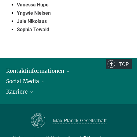
Vanessa Hupe
Yngwie Nielsen
Jule Nikolaus
Sophia Tewald
TOP
Kontaktinformationen
Social Media
Öffnungszeiten & Anfahrt
Karriere
Ansprechpersonen
LinkedIn
YouTube
Stellenangebote
Instagram
Max Planck Law
Max-Planck-Gesellschaft