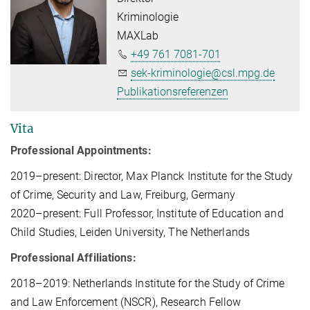
Kriminologie
MAXLab
+49 761 7081-701
sek-kriminologie@csl.mpg.de
Publikationsreferenzen
Vita
Pro­fes­sio­nal Ap­point­ments:
2019–pre­sent: Di­rec­tor, Max Planck In­sti­tu­te for the Stu­dy
of Cri­me, Se­cu­ri­ty and Law, Frei­burg, Ger­ma­ny
2020–pre­sent: Full Pro­fes­sor, In­sti­tu­te of Edu­ca­ti­on and
Child Stu­dies, Lei­den Uni­ver­si­ty, The Net­her­lands
Pro­fes­sio­nal Af­fi­lia­ti­ons:
2018–2019: Net­her­lands In­sti­tu­te for the Stu­dy of Cri­me
and Law En­for­ce­ment (NS­CR), Re­se­arch Fel­low