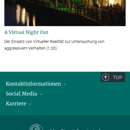
Video
A Virtual Night Out
Der Einsatz von Virtueller Realität zur Untersuchung
von
aggressivem Verhalten (1:20)
TOP
Kontaktinformationen
Social Media
Öffnungszeiten & Anfahrt
Karriere
Ansprechpersonen
LinkedIn
YouTube
Stellenangebote
Instagram
Max Planck Law