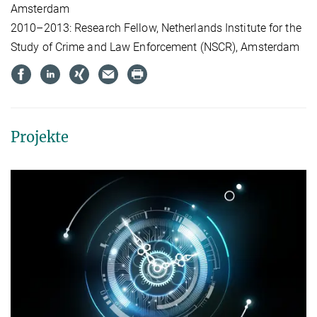
Amsterdam
2010–2013: Re­se­arch Fel­low, Net­her­lands In­sti­tu­te for the
Stu­dy of Cri­me and Law En­for­ce­ment (NS­CR), Amsterdam
Projekte