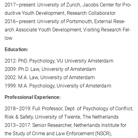
2017–pre­sent: Uni­ver­si­ty of Zu­rich, Ja­cobs Cen­ter for Pro­
duc­ti­ve Youth De­ve­lop­ment, Re­se­arch Col­la­bo­ra­tor
2016–pre­sent: Uni­ver­si­ty of Ports­mouth, Ex­ter­nal Re­se­
arch As­so­cia­te Youth De­ve­lop­ment, Vi­si­ting Re­se­arch Fel­
low
Edu­ca­ti­on:
2012: PhD. Psy­cho­lo­gy, VU Uni­ver­si­ty Ams­ter­dam
2009: Ph.D. Law, Uni­ver­si­ty of Ams­ter­dam
2002: M.A. Law, Uni­ver­si­ty of Ams­ter­dam
1999: M.A. Psy­cho­lo­gy, Uni­ver­si­ty of Ams­ter­dam
Pro­fes­sio­nal Ex­pe­ri­ence:
2018–2019: Full Pro­fes­sor, Dept. of Psy­cho­lo­gy of Con­flict,
Risk & Sa­fe­ty, Uni­ver­si­ty of Twen­te, The Net­her­lands
2013–2017: Se­ni­or Re­se­ar­cher, Net­her­lands In­sti­tu­te for
the Stu­dy of Cri­me and Law En­for­ce­ment (NS­CR),