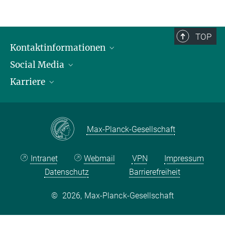
TOP
Kontaktinformationen
Social Media
Öffnungszeiten & Anfahrt
Karriere
Ansprechpersonen
LinkedIn
YouTube
Stellenangebote
Instagram
Max Planck Law
Max-Planck-Gesellschaft
Intranet
Webmail
VPN
Impressum
Datenschutz
Barrierefreiheit
©
2026, Max-Planck-Gesellschaft