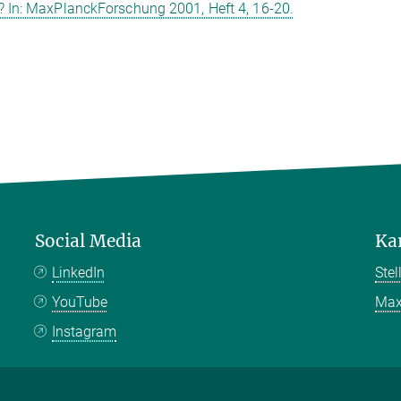
? In: MaxPlanckForschung 2001, Heft 4, 16-20.
Social Media
Ka
LinkedIn
Ste
YouTube
Max
Instagram