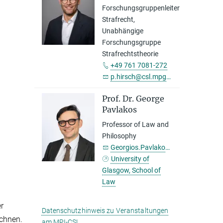
Forschungsgruppenleiter
Strafrecht,
Unabhängige
Forschungsgruppe
Strafrechtstheorie
+49 761 7081-272
p.hirsch@csl.mpg.de
Prof. Dr. George
Pavlakos
Professor of Law and
Philosophy
Georgios.Pavlakos@glasgow.ac.uk
University of
Glasgow, School of
Law
er
Datenschutzhinweis zu Veranstaltungen
ichnen.
am MPI-CSL