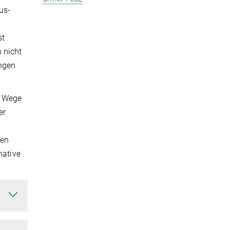
us­
st
 nicht
ungen
e Wege
er
nen
native