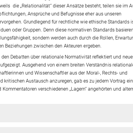
eils die „Relationalität“ dieser Ansätze besteht, teilen sie im A
pflichtungen, Ansprüche und Befugnisse eher aus unseren
rvorgehen. Grundlegend für rechtliche wie ethische Standards i
viduen oder Gruppen. Denn diese normativen Standards basieren
lungsfähigkeit, sondern werden auch durch die Rollen, Erwart
s den Beziehungen zwischen den Akteuren ergeben.
den Debatten über relationale Normativität reflektiert und neu
aufgezeigt. Ausgehend von einem breiten Verständnis relational
aftlerinnen und Wissenschaftler aus der Moral-, Rechts- und
und kritischen Austausch anzuregen, gab es zu jedem Vortrag ei
 Kommentatoren verschiedenen „Lagern“ angehörten und alter