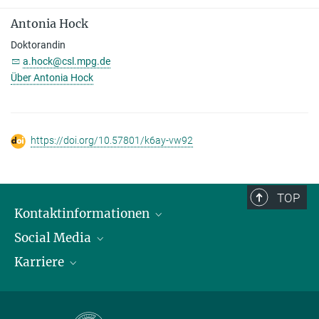
Antonia Hock
Doktorandin
a.hock@csl.mpg.de
Über Antonia Hock
https://doi.org/10.57801/k6ay-vw92
TOP
Kontaktinformationen
Social Media
Öffnungszeiten & Anfahrt
Karriere
Ansprechpersonen
LinkedIn
YouTube
Stellenangebote
Instagram
Max Planck Law