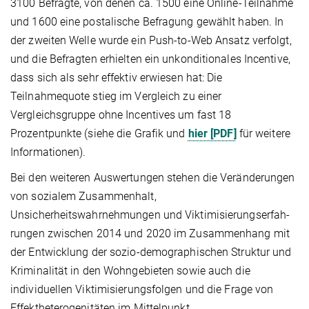
3100 Befragte, von denen ca. 1500 eine Online-Teilnahme
und 1600 eine postalische Befragung gewählt haben. In
der zweiten Welle wurde ein Push-to-Web Ansatz verfolgt,
und die Befragten erhielten ein unkonditionales Incentive,
dass sich als sehr effektiv erwiesen hat: Die
Teilnahmequote stieg im Vergleich zu einer
Vergleichsgruppe ohne Incentives um fast 18
Prozentpunkte (siehe die Grafik und
hier [PDF]
für weitere
Informationen).
Bei den weiteren Auswertungen stehen die Veränderungen
von sozia­lem Zusammenhalt,
Unsicherheitswahrnehmungen und Viktimisie­rungs­erfah­
run­gen zwischen 2014 und 2020 im Zusammenhang mit
der Entwicklung der sozio-demogra­phi­schen Struktur und
Kriminalität in den Wohngebieten sowie auch die
individuellen Viktimisierungs­fol­gen und die Frage von
Effektheterogenitäten im Mittelpunkt.