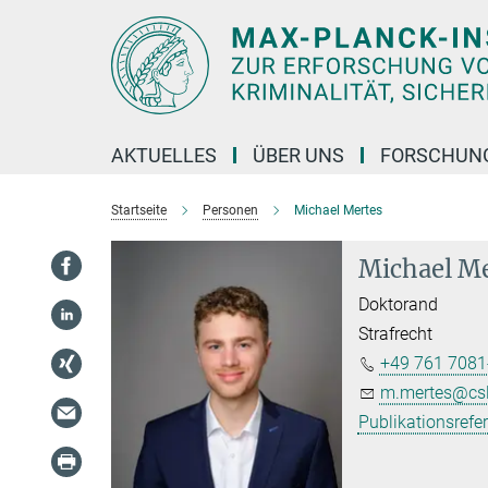
Hauptinhalt
AKTUELLES
ÜBER UNS
FORSCHUN
Startseite
Personen
Michael Mertes
Michael M
Doktorand
Strafrecht
+49 761 7081
m.mertes@cs
Publikationsrefe