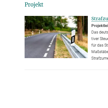
Projekt
Strafz
Projektle
Das deut
tiver Ste
für das St
Maßstäben
Strafzum