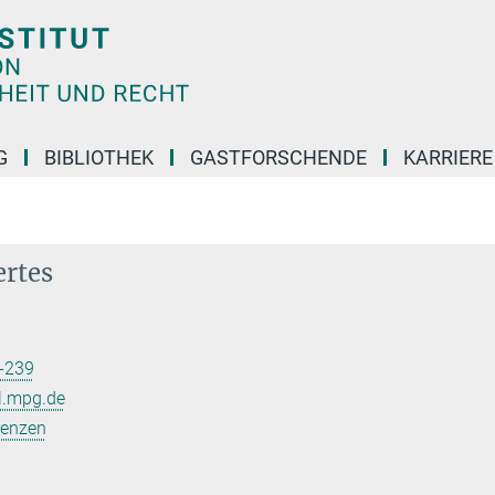
G
BIBLIOTHEK
GASTFORSCHENDE
KARRIER
ertes
-239
l.mpg.de
renzen