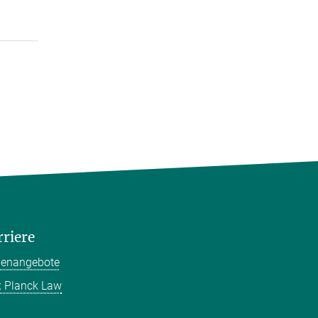
rriere
llenangebote
 Planck Law