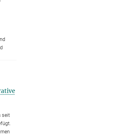
and
nd
ative
 seit
fügt.
ernen