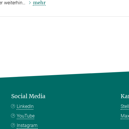
mehr
er weiterhin…
Social Media
Ka
LinkedIn
Ste
YouTube
Max
Instagram