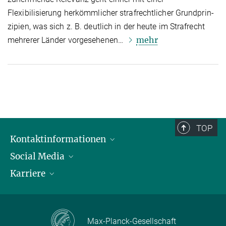
Flexibilisierung herkömmlicher strafrechtlicher Grund­prin­
zi­pien, was sich z. B. deutlich in der heute im Strafrecht
mehr
mehrerer Länder vorgesehenen…
TOP
Kontaktinformationen
Social Media
Öffnungszeiten & Anfahrt
Karriere
Ansprechpersonen
LinkedIn
YouTube
Stellenangebote
Instagram
Max Planck Law
Max-Planck-Gesellschaft