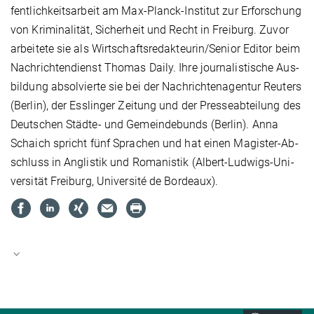
fent­lich­keits­ar­beit am Max-Planck-In­sti­tut zur Er­for­schung
von Kri­mi­na­li­tät, Si­cher­heit und Recht in Frei­burg. Zu­vor
ar­bei­te­te sie als Wirt­schafts­re­dak­teu­rin/Se­ni­or Edi­tor beim
Nach­rich­ten­dienst Tho­mas Dai­ly. Ih­re jour­na­lis­ti­sche Aus­
bil­dung ab­sol­vier­te sie bei der Nach­rich­ten­agen­tur Reu­ters
(Ber­lin), der Ess­lin­ger Zei­tung und der Pres­se­ab­tei­lung des
Deut­schen Städ­te- und Ge­mein­de­bunds (Ber­lin). An­na
Schaich spricht fünf Spra­chen und hat einen Ma­gis­ter-Ab­
schluss in An­glis­tik und Ro­ma­nis­tik (Al­bert-Lud­wigs-Uni­
ver­si­tät Frei­burg, Uni­ver­sité de Bor­deaux).
LinkedIn