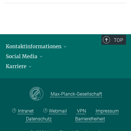
TOP
Kontaktinformationen
Social Media
Öffnungszeiten & Anfahrt
Karriere
Ansprechpersonen
LinkedIn
YouTube
Stellenangebote
Instagram
Max Planck Law
Max-Planck-Gesellschaft
Intranet
Webmail
VPN
Impressum
Datenschutz
Barrierefreiheit