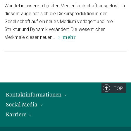
Wandel in unserer digitalen Medienlandschaft ausgelöst. In
diesem Zuge hat sich die Dis­kurs­produk­tion in der
Gesellschaft auf ein neues Medium verlagert und ihre
Struktur und Dynamik verändert. Die wesentlichen
mehr
Merkmale dieser neuen…
TOP
Kontaktinformationen
Social Media
Öffnungszeiten & Anfahrt
Karriere
Ansprechpersonen
LinkedIn
YouTube
Stellenangebote