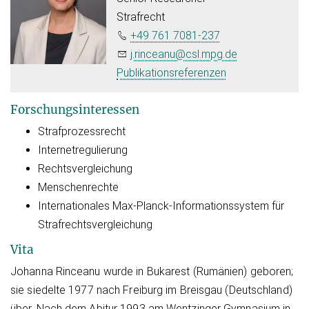
Strafrecht
+49 761 7081-237
j.rinceanu@csl.mpg.de
Publikationsreferenzen
Forschungsinteressen
Strafprozessrecht
Internetregulierung
Rechtsvergleichung
Menschenrechte
Internationales Max-Planck-Informationssystem für
Strafrechtsvergleichung
Vita
Jo­han­na Rin­cea­nu wur­de in Bu­ka­rest (Ru­mä­ni­en) ge­bo­ren;
sie sie­del­te 1977 nach Frei­burg im Breis­gau (Deutsch­land)
über. Nach dem Ab­itur 1993 am Went­zin­ger Gym­na­si­um in