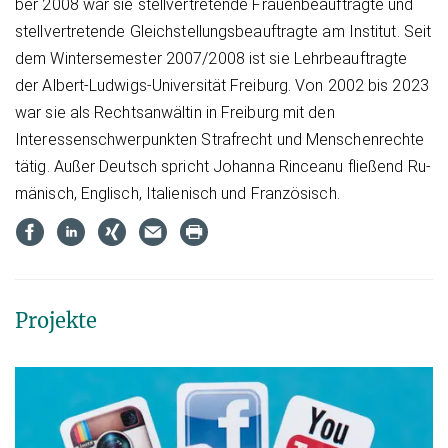
ber 2008 war sie stell­ver­tre­ten­de Frau­en­be­auf­trag­te und
stell­ver­tre­ten­de Gleich­stel­lungs­be­auf­trag­te am In­sti­tut. Seit
dem Win­ter­se­mes­ter 2007/2008 ist sie Lehr­be­auf­trag­te
der Al­bert-Lud­wigs-Universi­tät Frei­burg. Von 2002 bis 2023
war sie als Rechtsanwältin in Freiburg mit den
Interessenschwerpunkten Strafrecht und Menschenrechte
tätig. Au­ßer Deutsch spricht Jo­han­na Rin­cea­nu flie­ßend Ru­
mä­nisch, Eng­lisch, Ita­lie­nisch und Fran­zö­sisch.
Projekte