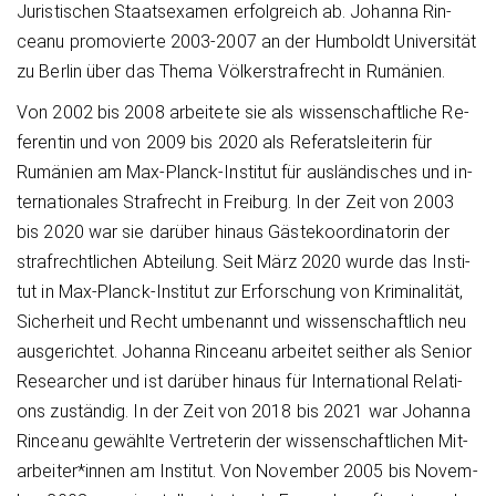
Ju­ris­ti­schen Staats­ex­amen er­folg­reich ab. Jo­han­na Rin­
cea­nu pro­mo­vier­te 2003-2007 an der Hum­boldt Uni­ver­si­tät
zu Ber­lin über das The­ma Völ­ker­straf­recht in Ru­mä­ni­en.
Von 2002 bis 2008 ar­bei­te­te sie als wis­sen­schaft­li­che Re­
fe­ren­tin und von 2009 bis 2020 als Re­fe­rat­s­lei­te­rin für
Rumänien am Max-Planck-In­sti­tut für aus­län­di­sches und in­
ter­na­tio­na­les Straf­recht in Frei­burg. In der Zeit von 2003
bis 2020 war sie dar­über hin­aus Gäs­te­ko­or­di­na­to­rin der
straf­recht­li­chen Ab­tei­lung. Seit März 2020 wur­de das In­sti­
tut in Max-Planck-In­sti­tut zur Er­for­schung von Kri­mi­na­li­tät,
Si­cher­heit und Recht um­be­nannt und wis­sen­schaft­lich neu
aus­ge­rich­tet. Jo­han­na Rin­cea­nu ar­bei­tet seit­her als Se­ni­or
Re­se­ar­cher und ist dar­über hin­aus für In­ter­na­tio­nal Re­la­ti­
ons zu­stän­dig. In der Zeit von 2018 bis 2021 war Jo­han­na
Rin­cea­nu ge­wähl­te Ver­tre­te­rin der wis­sen­schaft­li­chen Mit­
ar­bei­ter*in­nen am In­sti­tut. Von No­vem­ber 2005 bis No­vem­