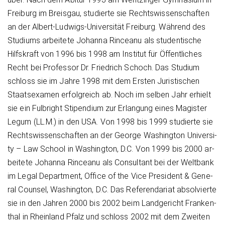
Frei­burg im Breis­gau, stu­dier­te sie Rechts­wis­sen­schaf­ten
an der Al­bert-Lud­wigs-Uni­ver­si­tät Frei­burg. Wäh­rend des
Stu­di­ums ar­bei­te­te Jo­han­na Rin­cea­nu als stu­den­ti­sche
Hilfs­kraft von 1996 bis 1998 am In­sti­tut für Öf­fent­li­ches
Recht bei Pro­fes­sor Dr. Fried­rich Schoch. Das Stu­di­um
schloss sie im Jah­re 1998 mit dem Ers­ten Ju­ris­ti­schen
Staats­ex­amen er­folg­reich ab. Noch im sel­ben Jahr er­hielt
sie ein Ful­b­right Stipen­di­um zur Er­lan­gung ei­nes Ma­gis­ter
Le­gum (LL.M.) in den USA. Von 1998 bis 1999 stu­dier­te sie
Rechts­wis­sen­schaf­ten an der Ge­or­ge Wa­shing­ton Uni­ver­si­
ty – Law School in Wa­shing­ton, D.C. Von 1999 bis 2000 ar­
bei­te­te Jo­han­na Rin­cea­nu als Con­sul­tant bei der Welt­bank
im Le­gal De­part­ment, Of­fi­ce of the Vi­ce Pre­si­dent & Ge­ne­
ral Coun­sel, Washing­ton, D.C. Das Re­fe­ren­da­ri­at ab­sol­vier­te
sie in den Jah­ren 2000 bis 2002 beim Land­ge­richt Fran­ken­
thal in Rhein­land Pfalz und schloss 2002 mit dem Zwei­ten