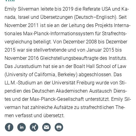
Emi­ly Sil­ver­man lei­te­te bis 2019 die Re­fe­ra­te USA und Ka­
na­da, Is­rael und Über­set­zun­gen (Deutsch–Eng­lisch). Seit
Novem­ber 2011 ist sie an der Lei­tung des Pro­jekts In­ter­na­
tio­na­les Max-Planck-In­for­ma­ti­ons­sys­tem für Straf­rechts­­
verglei­chung be­tei­ligt. Von De­zem­ber 2008 bis De­zem­ber
2015 war sie stell­ver­tre­ten­de und von Ja­nu­ar 2015 bis
Novem­ber 2016 Gleich­stel­lungs­be­auf­trag­te des In­sti­tuts.
Das Ju­ra­stu­di­um hat sie an der Boalt Hall School of Law
(Univer­si­ty of Ca­li­for­nia, Ber­ke­ley) ab­ge­schlos­sen. Das
LL.M.-Stu­di­um an der Uni­ver­si­tät Frei­burg wur­de von Sti­
pen­di­en des Deut­schen Aka­de­mi­schen Aus­tausch Diens­
tes und der Max-Planck-Ge­sell­schaft un­ter­stützt. Emi­ly Sil­
ver­man hat zahl­rei­che Auf­sät­ze zu straf­recht­li­chen The­
men ver­fasst und über­setzt.