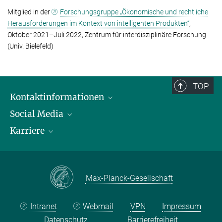
Mitglied in der
Forschungsgruppe „Ökono­mi­sche und rechtliche
Heraus­forderungen im Kontext von intelligenten Produkten“
,
Oktober 2021–Juli 2022, Zentrum für interdisziplinäre Forschung
(Univ. Bielefeld)
TOP
Kontaktinformationen
Social Media
Öffnungszeiten & Anfahrt
Karriere
Ansprechpersonen
LinkedIn
YouTube
Stellenangebote
Instagram
Max Planck Law
Max-Planck-Gesellschaft
Intranet
Webmail
VPN
Impressum
Datenschutz
Barrierefreiheit