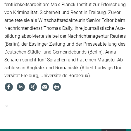
fent­lich­keits­ar­beit am Max-Planck-In­sti­tut zur Er­for­schung
von Kri­mi­na­li­tät, Si­cher­heit und Recht in Frei­burg. Zu­vor
ar­bei­te­te sie als Wirt­schafts­re­dak­teu­rin/Se­ni­or Edi­tor beim
Nach­rich­ten­dienst Tho­mas Dai­ly. Ih­re jour­na­lis­ti­sche Aus­
bil­dung ab­sol­vier­te sie bei der Nach­rich­ten­agen­tur Reu­ters
(Ber­lin), der Ess­lin­ger Zei­tung und der Pres­se­ab­tei­lung des
Deut­schen Städ­te- und Ge­mein­de­bunds (Ber­lin). An­na
Schaich spricht fünf Spra­chen und hat einen Ma­gis­ter-Ab­
schluss in An­glis­tik und Ro­ma­nis­tik (Al­bert-Lud­wigs-Uni­
ver­si­tät Frei­burg, Uni­ver­sité de Bor­deaux).
LinkedIn