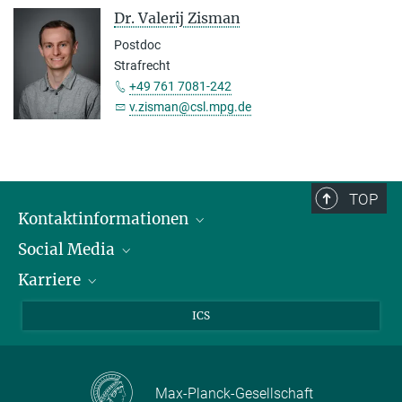
Dr. Valerij Zisman
Postdoc
Strafrecht
+49 761 7081-242
v.zisman@csl.mpg.de
TOP
Kontaktinformationen
Social Media
Öffnungszeiten & Anfahrt
Karriere
Ansprechpersonen
LinkedIn
YouTube
Stellenangebote
ICS
Instagram
Max Planck Law
Max-Planck-Gesellschaft