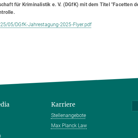
aft für Kriminalistik e. V. (DGfK) mit dem Titel "Facetten d
trolle.
2025/05/DGfK-Jahrestagung-2025-Flyer.pdf
edia
Karriere
Stellenangebote
Max Planck Law
m