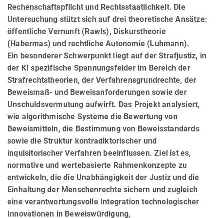
Rechenschaftspflicht und Rechtsstaatlichkeit. Die
Untersuchung stützt sich auf drei theoretische Ansätze:
öffentliche Vernunft (Rawls), Diskurstheorie
(Habermas) und rechtliche Autonomie (Luhmann).
Ein besonderer Schwerpunkt liegt auf der Strafjustiz, in
der KI spezifische Spannungsfelder im Bereich der
Straf­rechts­theorien, der Verfahrensgrundrechte, der
Beweismaß- und Beweis­anfor­derun­gen sowie der
Unschulds­vermutung aufwirft. Das Projekt analysiert,
wie algo­rith­mi­sche Systeme die Bewertung von
Beweismitteln, die Bestimmung von Beweisstandards
sowie die Struktur kontradiktorischer und
inquisitorischer Verfahren be­einflus­sen. Ziel ist es,
normative und wertebasierte Rahmenkonzepte zu
entwickeln, die die Unabhängigkeit der Justiz und die
Einhaltung der Menschenrechte sichern und zugleich
eine verantwortungsvolle Integration techno­lo­gischer
Innovationen in Beweiswürdigung,