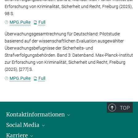
Erforschung von Kriminalität, Sicherheit und Recht, Freiburg (2025),
98 S.
MPG.PuRe
Full
Überwachungsgesamtrechnung für Deutschland: Pilotstudie
basierend auf der wissenschaftlichen Evaluation ausgewählter
Überwachungsbefugnisse der Sicherheits- und
Strafverfolgungsbehörden. Band 3: Datenband. Max-Planck-Institut
zur Erforschung von Kriminalität, Sicherheit und Recht, Freiburg
(2025), [277] S.
MPG.PuRe
Full
TOP
Kontaktinformationen
Social Media
Öffnungszeiten & Anfahrt
Karriere
Ansprechpersonen
LinkedIn